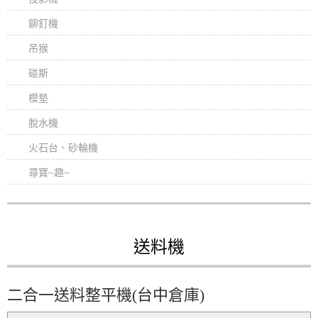
鉚釘機
吊猴
碰斯
模墊
脫水機
火石台、砂輪機
尋寶~趣~
送料機
二合一送料整平機(台中倉庫)