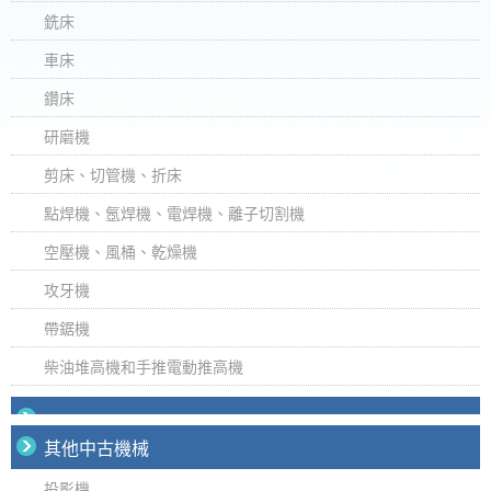
銑床
車床
鑽床
研磨機
剪床、切管機、折床
點焊機、氬焊機、電焊機、離子切割機
空壓機、風桶、乾燥機
攻牙機
帶鋸機
柴油堆高機和手推電動推高機
其他中古機械
投影機