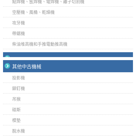
點焊機、氬焊機、電焊機、離子切割機
空壓機、風桶、乾燥機
攻牙機
帶鋸機
柴油堆高機和手推電動推高機
其他中古機械
投影機
鉚釘機
吊猴
碰斯
模墊
脫水機