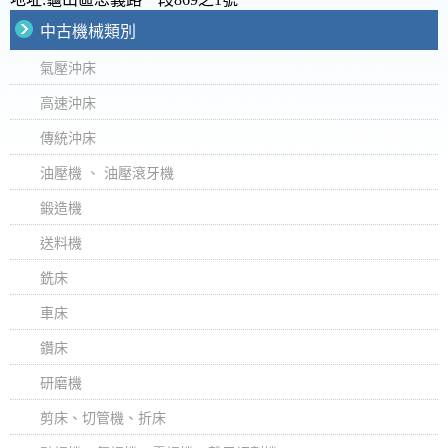
中古機械類別
氣壓沖床
高速沖床
傳統沖床
油壓機 、 油壓滾牙機
鍛造機
送料機
銑床
車床
鑽床
研磨機
剪床、切管機、折床