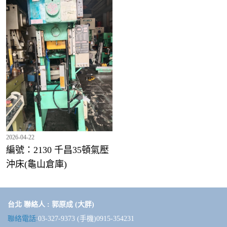
編號：1968 -SNC-60頓氣壓沖床(台中倉庫)
2026-04-22
編號：2130 千昌35頓氣壓
沖床(龜山倉庫)
編號：2041 興泰80頓氣壓沖床(龜山倉庫)
台北 聯絡人 : 郭原成 (大胖)
聯絡電話:
03-327-9373 (手機)0915-354231