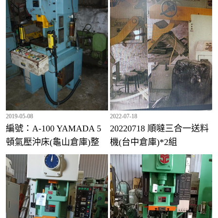
編號：1998 興泰200頓氣壓沖床(龜山倉庫)
2019-05-08
2022-07-18
編號：A-100 YAMADA 5
20220718 順噠三合一送料
頓氣壓沖床(龜山倉庫)整
機(台中倉庫)*2組
修OK