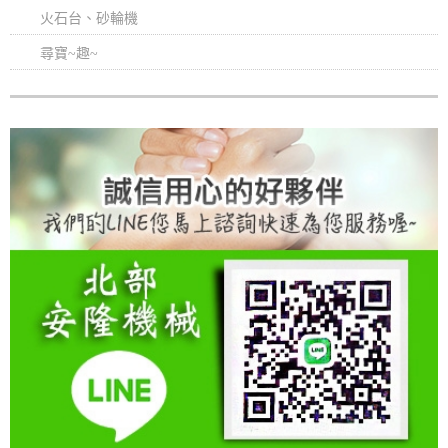
火石台、砂輪機
尋寶~趣~