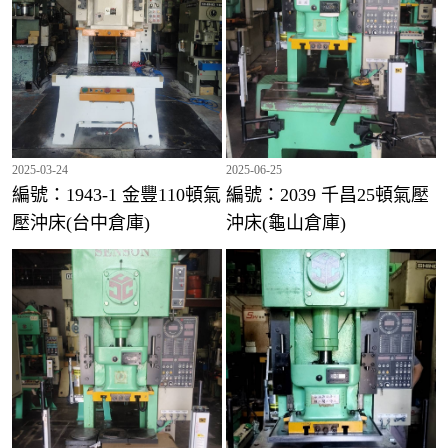
2025-03-24
2025-06-25
編號：2016 千昌80頓氣壓沖床(龜山倉庫)
編號：1943-1 金豐110頓氣
編號：2039 千昌25頓氣壓
壓沖床(台中倉庫)
沖床(龜山倉庫)
編號：1713 興泰25頓氣壓沖床(龜山倉庫)