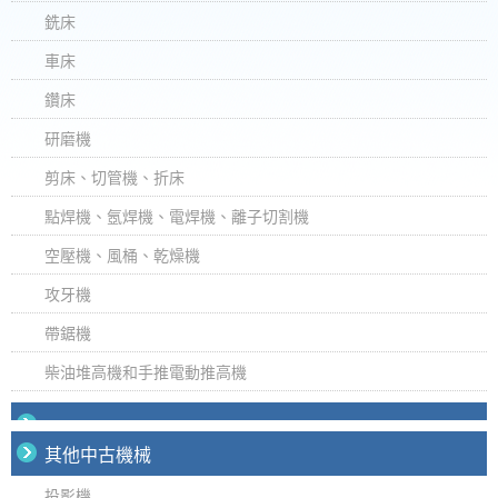
銑床
車床
鑽床
研磨機
剪床、切管機、折床
點焊機、氬焊機、電焊機、離子切割機
空壓機、風桶、乾燥機
攻牙機
帶鋸機
柴油堆高機和手推電動推高機
其他中古機械
投影機