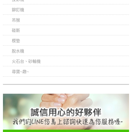
鉚釘機
吊猴
碰斯
模墊
脫水機
火石台、砂輪機
尋寶~趣~