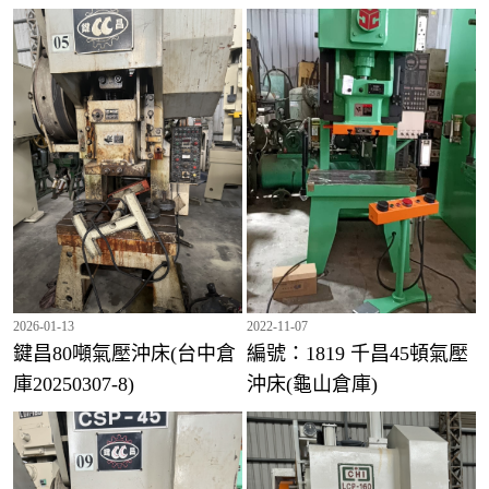
號:2023052716
2026-01-13
2022-11-07
鍵昌80噸氣壓沖床(台中倉
編號：1819 千昌45頓氣壓
庫20250307-8)
沖床(龜山倉庫)