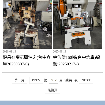
2026-01-13
2025-03-18
鍵昌45噸氣壓沖床(台中倉
金佶億160噸(台中倉庫)編
庫20250307-6)
號:20250217-8
第一頁
PREV
第
頁
/ 總共 5頁
NEXT
最後頁