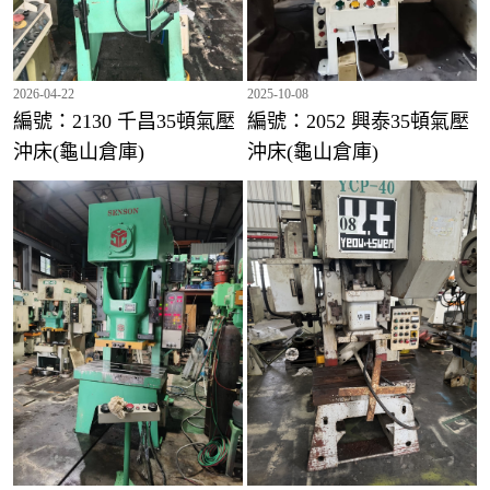
2026-04-22
2025-10-08
編號：2130 千昌35頓氣壓
編號：2052 興泰35頓氣壓
沖床(龜山倉庫)
沖床(龜山倉庫)